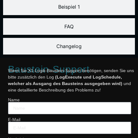
Beispiel 1
FAQ
Changelog
Baustein-Support
Wenn Sie X1-Logik-Baustein-Support benötigen, senden Sie uns
bitte zusätzlich den Log
(LogExecute und LogSchedule,
welcher als Ausgang des Bausteins ausgegeben wird)
und
eine detaillierte Beschreibung des Problems zu!
Name
E-Mail