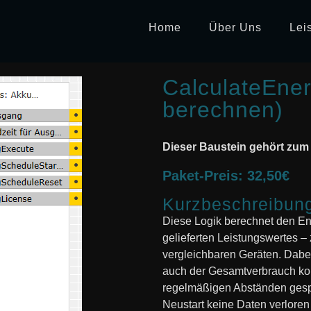
Home
Über Uns
Lei
CalculateEner
berechnen)
Dieser Baustein gehört zum 
Paket-Preis: 32,50€
Kurzbeschreibun
Diese Logik berechnet den En
gelieferten Leistungswertes 
vergleichbaren Geräten. Dabe
auch der Gesamtverbrauch kont
regelmäßigen Abständen gesp
Neustart keine Daten verloren