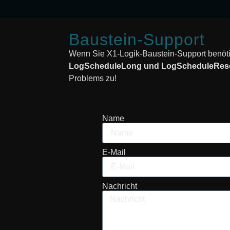
Baustein-Support
Wenn Sie X1-Logik-Baustein-Support benöti
LogScheduleLong und LogScheduleReset,
Problems zu!
Name
E-Mail
Nachricht